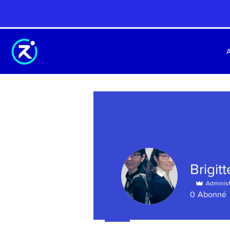
Brigit
Administ
0
Abonné