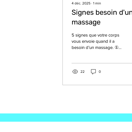
4 déc. 2025
∙
1
min
Signes besoin d'u
massage
5 signes que votre corps
vous envoie quand il a
besoin d’un massage. ①
Des raideurs qui
reviennent régulièrement -
Mal de cou au réveil. -
Sensation que les épaules
22
0
sont ‘’levées vers le haut’’,
qu’elles ne peuvent pas se
détendre complètement. -
Difficulté à tourner la tête,
par exemple regarder les
angles morts en voiture. -
Raideurs après avoir été
assis longtemps. -
Sensation de point dans