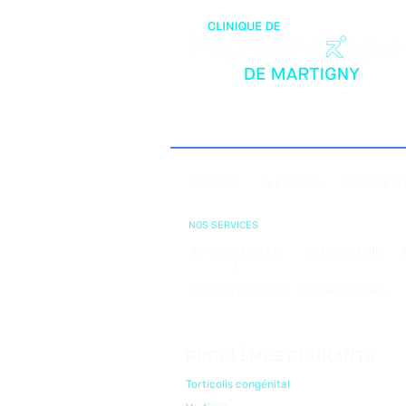
le dos, qui affecte la
respiration. - Douleurs
musculaires, simplement
en exécutant les tâches
du...
ACCUEIL
À PROPOS
CNESST &
NOS SERVICES
PHYSIOTHÉRAPI
OSTÉOPATHIE
E
MASSOTHÉRAPIE
ACUPUNCTURE
PROBLÈMES COURANTS
Torticolis congénital