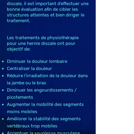
discale, il est important d’effectuer une
bonne évaluation afin de cibler les
structures atteintes et bien diriger le
traitement.
Les traitements de physiothérapie
pour une hernie discale ont pour
objectif de:
Diminuer la douleur lombaire
Centraliser la douleur
Réduire l’irradiation de la douleur dans
la jambe ou le bras
Diminuer les engourdissements /
picotements
Augmenter la mobilité des segments
moins mobiles
Améliorer la stabilité des segments
vertébraux trop mobiles
Accentuer la souplesse musculaire