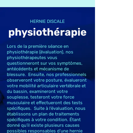
HERNIE DISCALE
physiothérapie
Lors de la première séance en
physiothérapie (évaluation), nos
physiothérapeutes vous
questionneront sur vos symptômes,
antécédents et mécanisme de
blessure. Ensuite, nos professionnels
observeront votre posture, évalueront
votre mobilité articulaire vertébrale et
du bassin, examineront votre
souplesse, testeront votre force
musculaire et effectueront des tests
spécifiques. Suite à l’évaluation, nous
établissons un plan de traitements
spécifiques à votre condition. Étant
donné qu’il existe plusieurs causes
possibles responsables d’une hernie