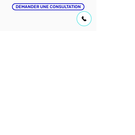
DEMANDER UNE CONSULTATION
485, Laviolette, St-Jérôme, Qc
CLINIQUE ACCESSIBLE
STATIONNEMENT GRATUIT
ACCUEIL
À PROPOS