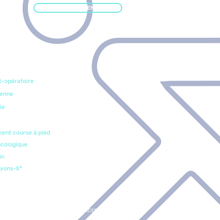
RENDEZ-VOUS EN LIGNE
t-opératoire
ienne
ie
ment course à pied
ncologique
in
ayons-X*
CONCEPTION WEB