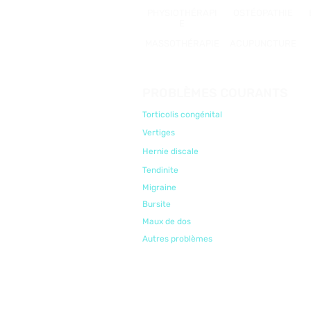
PHYSIOTHÉRAPI
OSTÉOPATHIE
E
MASSOTHÉRAPIE
ACUPUNCTURE
PROBLÈMES COURANTS
Torticolis congénital
Vertiges
Hernie discale
Tendinite
Migraine
Bursite
Maux de dos
Autres problèmes
© 2025 CLINIQUE DE PHYSIOTHÉRAPIE DE MARTIGN