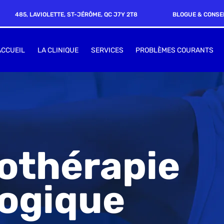
485, LAVIOLETTE, ST-JÉRÔME, QC J7Y 2T8
BLOGUE & CONSE
ACCUEIL
LA CLINIQUE
SERVICES
PROBLÈMES COURANTS
othérapie
ogique