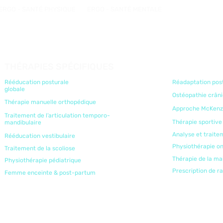
ERGO - SANTÉ PHYSIQUE
ERGO - SANTÉ MENTALE
THÉRAPIES SPÉCIFIQUES
Rééducation posturale
Réadaptation pos
globale
Ostéopathie crân
Thérapie manuelle orthopédique
Approche McKenz
Traitement de l’articulation temporo-
Thérapie sportive
mandibulaire
Analyse et traite
Rééducation vestibulaire
Physiothérapie o
Traitement de la scoliose
Thérapie de la ma
Physiothérapie pédiatrique
Prescription de r
Femme enceinte & post-partum
Y. TOUS DROITS RÉSERVÉS.