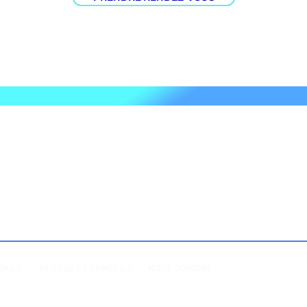
Votre clinique de phys
CLINIQUE ACCESSI
 SAAQ
BLOGUE ET CONSEILS
NOUS JOINDRE