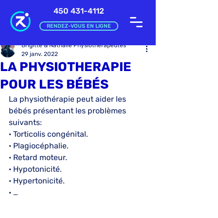
450 431-4112
RENDEZ-VOUS EN LIGNE
Brigitte & Nathalie Physiothérapeutes
29 janv. 2022
LA PHYSIOTHERAPIE
POUR LES BÉBÉS
La physiothérapie peut aider les 
bébés présentant les problèmes 
suivants:
· Torticolis congénital.
· Plagiocéphalie.
· Retard moteur.
· Hypotonicité.
· Hypertonicité.
· …